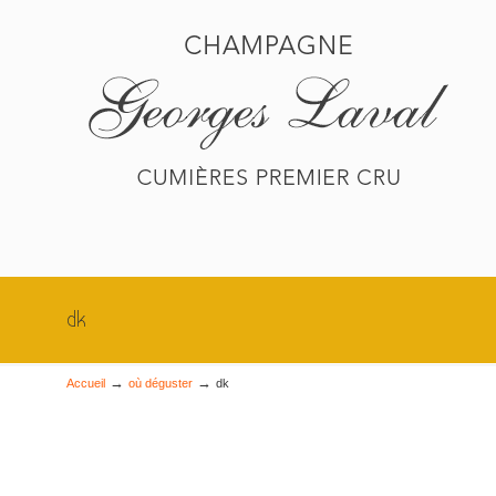
dk
→
→
Accueil
où déguster
dk