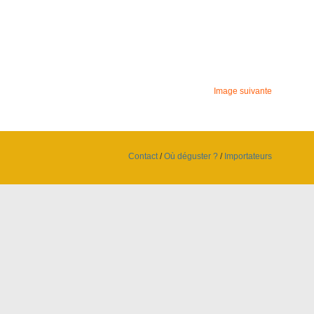
Image suivante
Contact
/
Où déguster ?
/
Importateurs