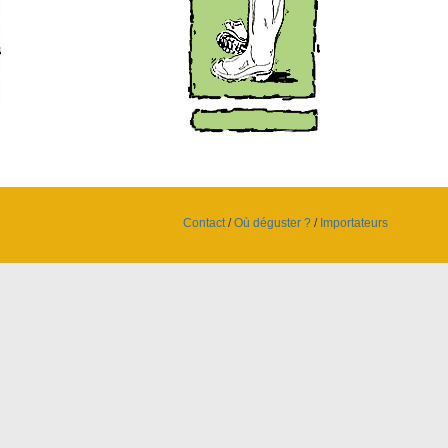
Contact
/
Où déguster ?
/
Importateurs