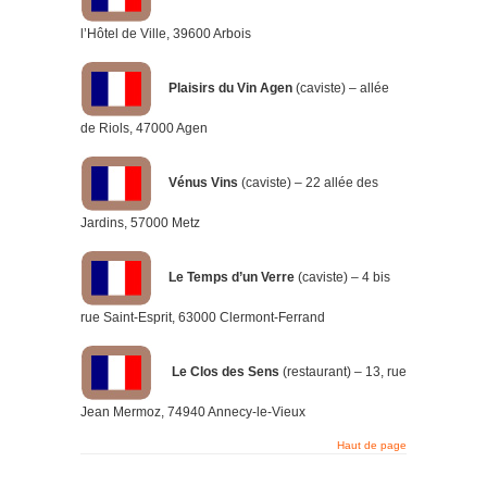
l’Hôtel de Ville, 39600 Arbois
Plaisirs du Vin Agen
(caviste) – allée
de Riols, 47000 Agen
Vénus Vins
(caviste) – 22 allée des
Jardins, 57000 Metz
Le Temps d’un Verre
(caviste) – 4 bis
rue Saint-Esprit, 63000 Clermont-Ferrand
Le Clos des Sens
(restaurant) – 13, rue
Jean Mermoz, 74940 Annecy-le-Vieux
Haut de page