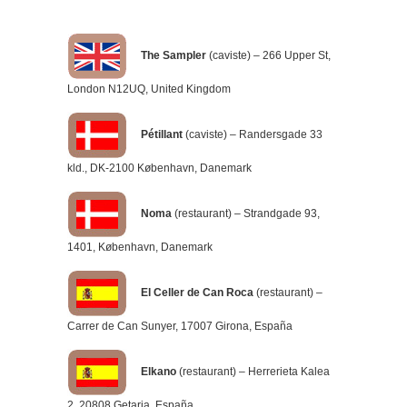
The Sampler
(caviste) – 266 Upper St,
London N12UQ, United Kingdom
Pétillant
(caviste) – Randersgade 33
kld., DK-2100 København, Danemark
Noma
(restaurant) – Strandgade 93,
1401, København, Danemark
El Celler de Can Roca
(restaurant) –
Carrer de Can Sunyer, 17007 Girona, España
Elkano
(restaurant) – Herrerieta Kalea
2, 20808 Getaria, España