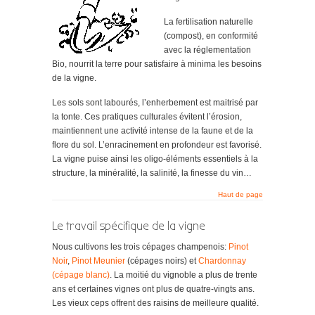
La fertilisation naturelle
(compost), en conformité
avec la réglementation
Bio, nourrit la terre pour satisfaire à minima les besoins
de la vigne.
Les sols sont labourés, l’enherbement est maitrisé par
la tonte. Ces pratiques culturales évitent l’érosion,
maintiennent une activité intense de la faune et de la
flore du sol. L’enracinement en profondeur est favorisé.
La vigne puise ainsi les oligo-éléments essentiels à la
structure, la minéralité, la salinité, la finesse du vin…
Haut de page
Le travail spécifique de la vigne
Nous cultivons les trois cépages champenois:
Pinot
Noir
,
Pinot Meunier
(cépages noirs) et
Chardonnay
(cépage blanc)
. La moitié du vignoble a plus de trente
ans et certaines vignes ont plus de quatre-vingts ans.
Les vieux ceps offrent des raisins de meilleure qualité.