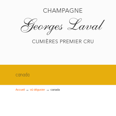
canada
→
→
Accueil
où déguster
canada