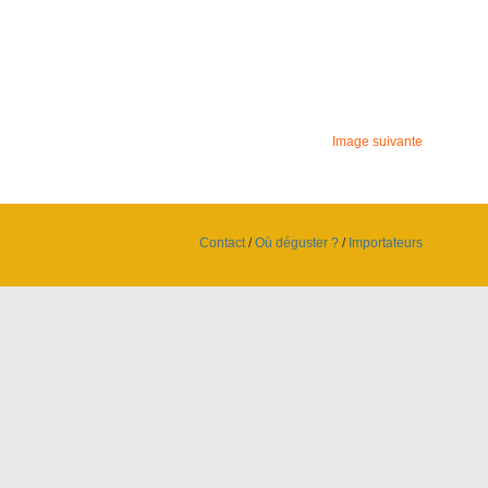
Image suivante
Contact
/
Où déguster ?
/
Importateurs