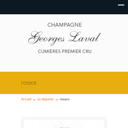
rosace
→
→
Accueil
où déguster
rosace