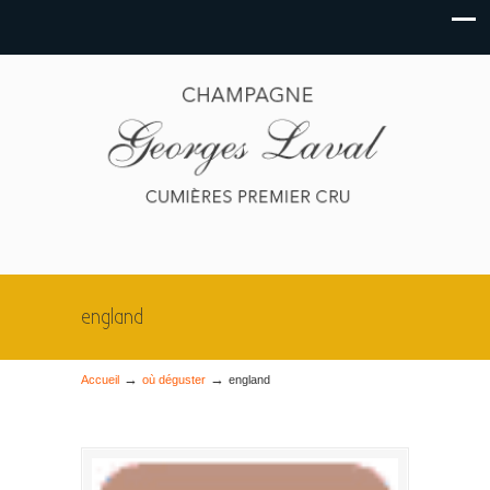
england
→
→
Accueil
où déguster
england