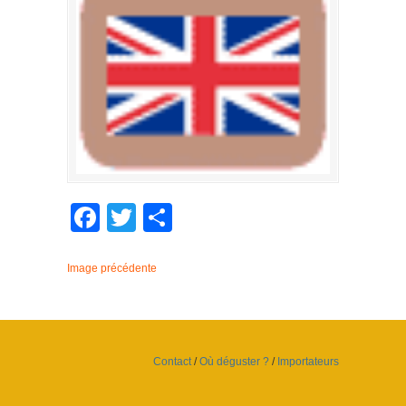
Facebook
Twitter
Partager
Image précédente
Contact
/
Où déguster ?
/
Importateurs